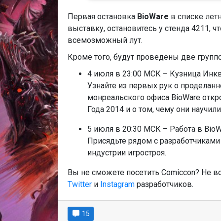
Первая остановка
BioWare
в списке лет
выставку, остановитесь у стенда 4211, 
всемозможный лут.
Кроме того, будут проведены две групп
4 июля в 23:00 МСК – Кузница Инкв
Узнайте из первых рук о проделанной
монреальского офиса BioWare откро
Года 2014 и о том, чему они научили
5 июля в 20:30 МСК – Работа в Bio
Присядьте рядом с разработчиками и
индустрии игростроя.
Вы не сможете посетить Comiccon? Не во
Twitter
и
Instagram
разработчиков.
15