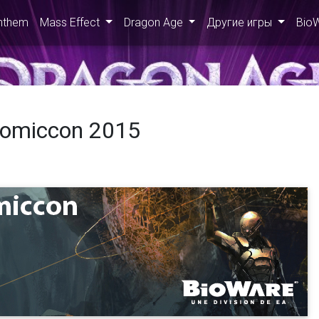
nthem
Mass Effect
Dragon Age
Другие игры
Bio
Comiccon 2015